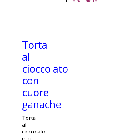
Torna indietro
Torta
al
cioccolato
con
cuore
ganache
Torta
al
cioccolato
con